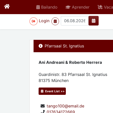
Bailando
Aprender
Vaca
>
Login
Pfarrsaal St. Ignatius
Ani Andreani & Roberto Herrera
Guardinistr. 83 Pfarrsaal St. Ignatius
81375
München
Event List >>
tango100@email.de
017634172669