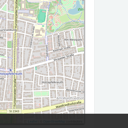
Leaflet
| ©
OpenStreetMap
contributors