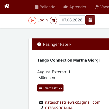
Bailando
Aprender
Vaca
>
Login
Pasinger Fabrik
Tango Connection Martha Giorgi
August-Exterstr. 1
München
Event List >>
nataschastriewski@gmail.com
017669381444