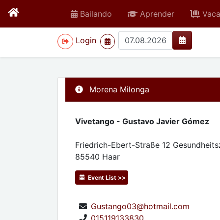
Bailando
Aprender
Vaca
>
Login
Morena Milonga
Vivetango - Gustavo Javier Gómez
Friedrich-Ebert-Straße 12 Gesundheit
85540
Haar
Event List >>
Gustango03@hotmail.com
015119133830