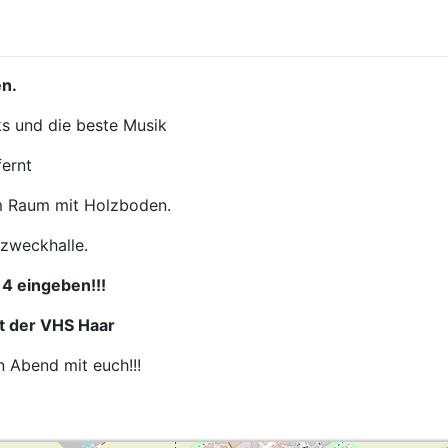
en.
ks und die beste Musik
fernt
m Raum mit Holzboden.
zweckhalle.
 14 eingeben!!!
it der VHS Haar
n Abend mit euch!!!