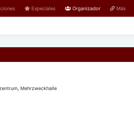
active
ciones
Especiales
Organizador
Más
szentrum, Mehrzweckhalle