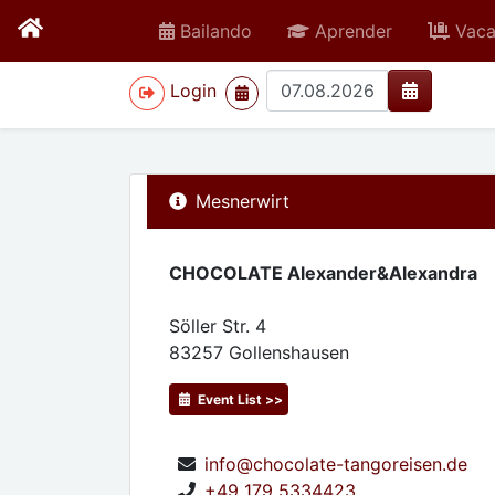
Bailando
Aprender
Vaca
>
Login
Mesnerwirt
CHOCOLATE Alexander&Alexandra
Söller Str. 4
83257
Gollenshausen
Event List >>
info@chocolate-tangoreisen.de
+49 179 5334423