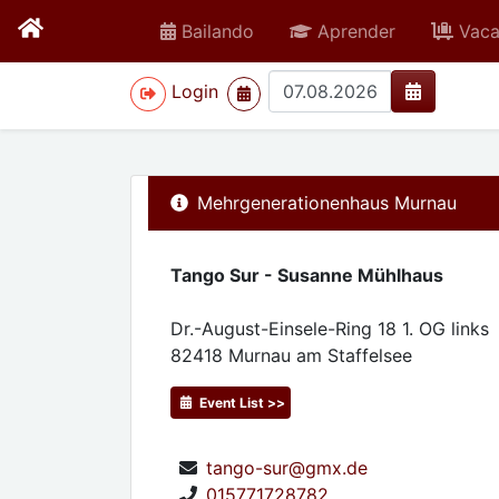
Bailando
Aprender
Vaca
>
Login
Mehrgenerationenhaus Murnau
Tango Sur - Susanne Mühlhaus
Dr.-August-Einsele-Ring 18 1. OG links
82418
Murnau am Staffelsee
Event List >>
tango-sur@gmx.de
015771728782