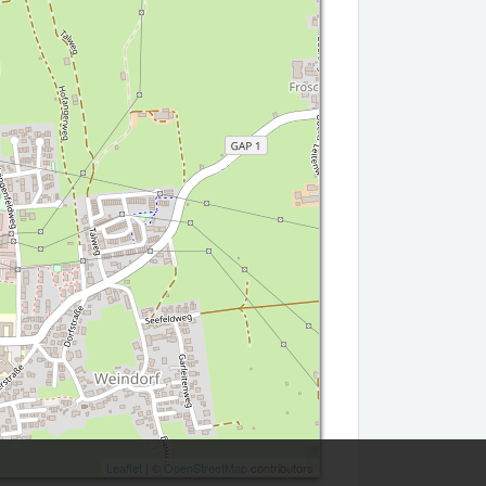
Leaflet
| ©
OpenStreetMap
contributors