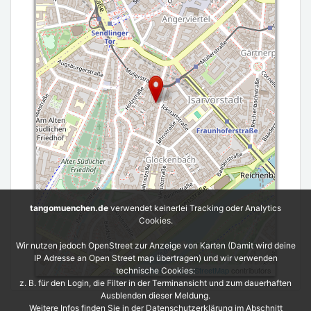
tangomuenchen.de
verwendet keinerlei Tracking oder Analytics
Cookies.
Wir nutzen jedoch OpenStreet zur Anzeige von Karten (Damit wird deine
IP Adresse an Open Street map übertragen) und wir verwenden
Leaflet
| ©
OpenStreetMap
contributors
technische Cookies:
z. B. für den Login, die Filter in der Terminansicht und zum dauerhaften
Ausblenden dieser Meldung.
Weitere Infos finden Sie in der Datenschutzerklärung im Abschnitt