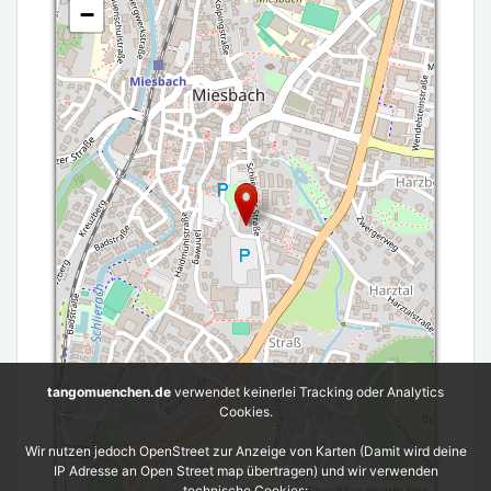
−
tangomuenchen.de
verwendet keinerlei Tracking oder Analytics
Cookies.
Wir nutzen jedoch OpenStreet zur Anzeige von Karten (Damit wird deine
IP Adresse an Open Street map übertragen) und wir verwenden
Leaflet
| ©
OpenStreetMap
contributors
technische Cookies: