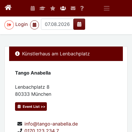
>
Login
Künstlerhaus am Lenbachplatz
Tango Anabella
Lenbachplatz 8
80333
München
Event List >>
info@tango-anabella.de
0170 123 234 7