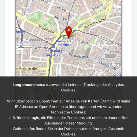
tangomuenchen.de
verwendet keinerlei Tracking oder Analytics
Cookies.
Wir nutzen jedoch OpenStreet zur Anzeige von Karten (Damit wird deine
IP Adresse an Open Street map übertragen) und wir verwenden
Leaflet
| ©
OpenStreetMap
contributors
technische Cookies:
z. B. für den Login, die Filter in der Terminansicht und zum dauerhaften
Ausblenden dieser Meldung.
Weitere Infos finden Sie in der Datenschutzerklärung im Abschnitt
Cookies.