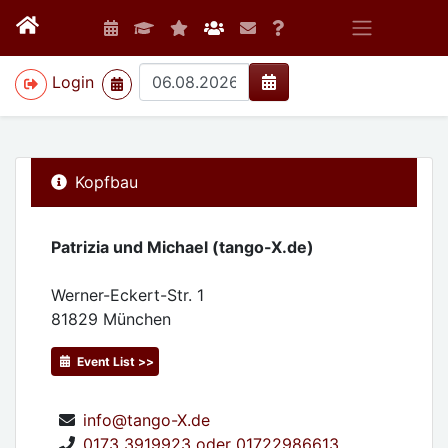
>
Login
Kopfbau
Patrizia und Michael (tango-X.de)
Werner-Eckert-Str. 1
81829
München
Event List >>
info@tango-X.de
0173 3919923 oder 01722986613