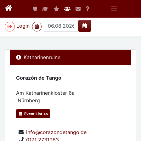
>
Login
Katharinenruine
Corazón de Tango
Am Katharinenkloster 6a
Nürnberg
Event List >>
info@corazondetango.de
0171 2731963