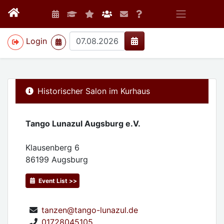
>
Login
Historischer Salon im Kurhaus
Tango Lunazul Augsburg e.V.
Klausenberg 6
86199
Augsburg
Event List >>
tanzen@tango-lunazul.de
01728045105