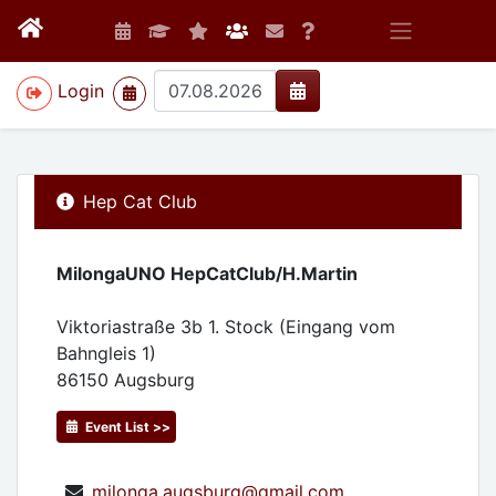
>
Login
Hep Cat Club
MilongaUNO HepCatClub/H.Martin
Viktoriastraße 3b 1. Stock (Eingang vom
Bahngleis 1)
86150
Augsburg
Event List >>
milonga.augsburg@gmail.com