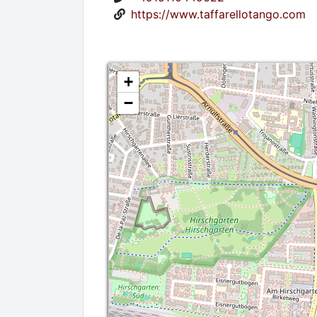
https://www.taffarellotango.com
+
−