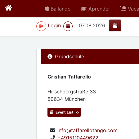
Bailando
Aprender
Vaca
>
Login
Grundschule
Cristian Taffarello
Hirschbergstraße 33
80634
München
Event List >>
info@taffarellotango.com
+4915110449622