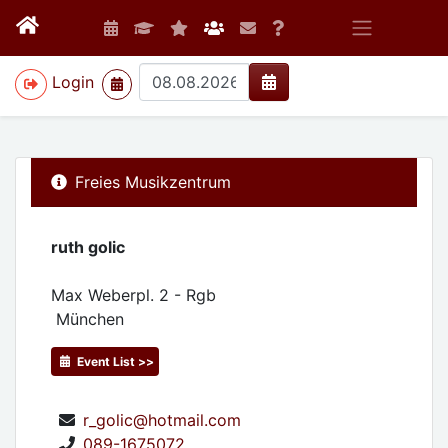
>
Login
Freies Musikzentrum
ruth golic
Max Weberpl. 2 - Rgb
München
Event List >>
r_golic@hotmail.com
089-1675072