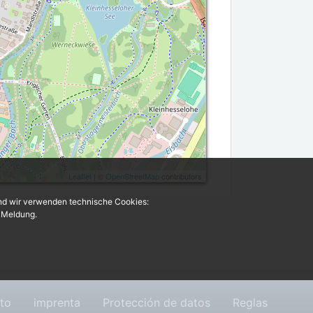
Leaflet
| ©
OpenStreetMap
contributors
und wir verwenden technische Cookies:
r Meldung.
to
imprenta
Protección de datos
Reglas