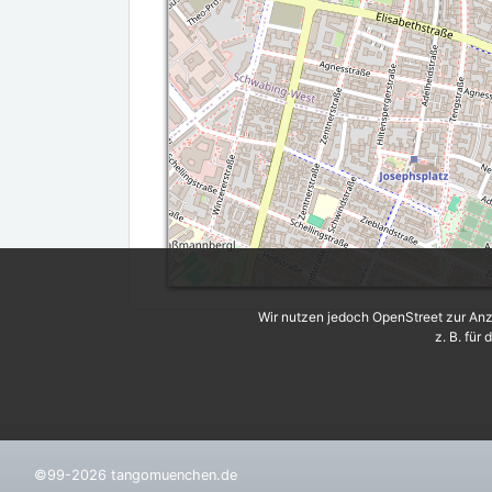
Wir nutzen jedoch OpenStreet zur Anz
z. B. für
©99-2026 tangomuenchen.de