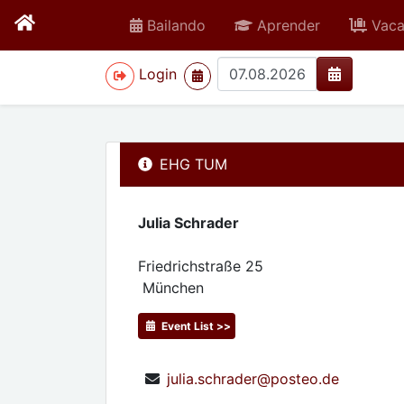
Bailando
Aprender
Vaca
>
Login
EHG TUM
Julia Schrader
Friedrichstraße 25
München
Event List >>
julia.schrader@posteo.de