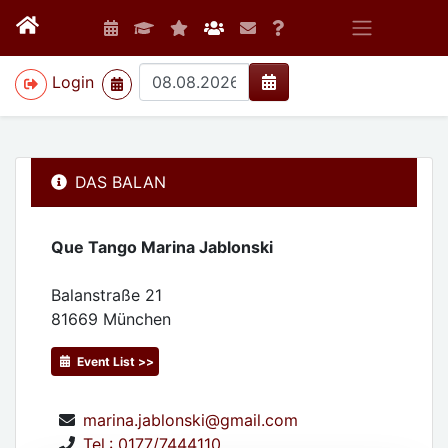
>
Login
DAS BALAN
Que Tango Marina Jablonski
Balanstraße 21
81669
München
Event List >>
marina.jablonski@gmail.com
Tel.: 0177/7444110