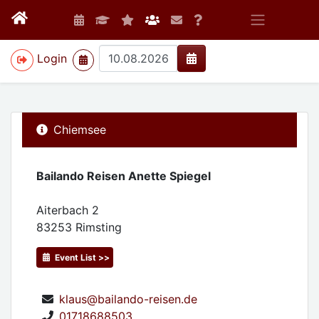
>
Login
Chiemsee
Bailando Reisen Anette Spiegel
Aiterbach 2
83253
Rimsting
Event List >>
klaus@bailando-reisen.de
01718688503