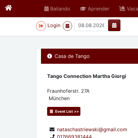
Bailando
Aprender
Vaca
>
Login
Casa de Tango
Tango Connection Martha Giorgi
Fraunhoferstr. 27A
München
Event List >>
nataschastriewski@gmail.com
017669381444