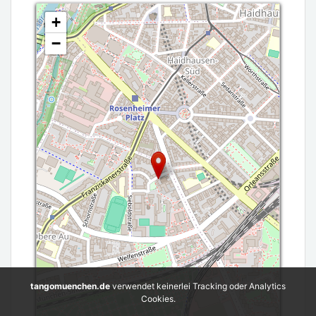
+
−
tangomuenchen.de
verwendet keinerlei Tracking oder Analytics
Cookies.