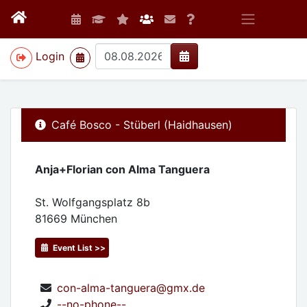
>
Login
Café Bosco - Stüberl (Haidhausen)
Anja+Florian con Alma Tanguera
St. Wolfgangsplatz 8b
81669
München
Event List >>
con-alma-tanguera@gmx.de
--no-phone--