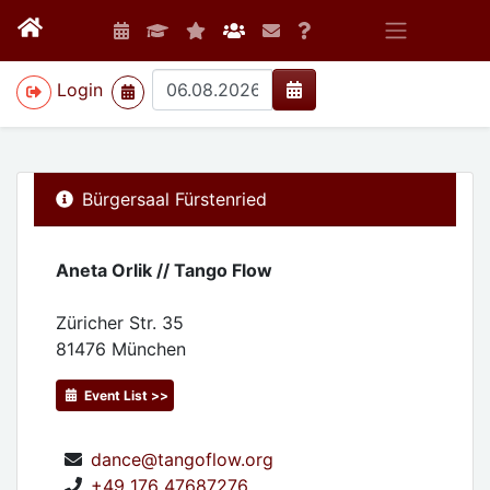
>
Login
Bürgersaal Fürstenried
Aneta Orlik // Tango Flow
Züricher Str. 35
81476
München
Event List >>
dance@tangoflow.org
+49 176 47687276