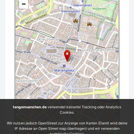
−
tangomuenchen.de
verwendet keinerlei Tracking oder Analytics
Cookies.
Wir nutzen jedoch OpenStreet zur Anzeige von Karten (Damit wird deine
IP Adresse an Open Street map übertragen) und wir verwenden
Leaflet
| ©
OpenStreetMap
contributors
technische Cookies: