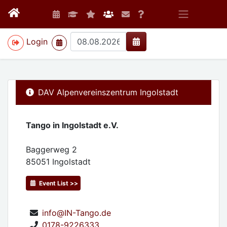
>
Login
DAV Alpenvereinszentrum Ingolstadt
Tango in Ingolstadt e.V.
Baggerweg 2
85051
Ingolstadt
Event List >>
info@IN-Tango.de
0178-9226333