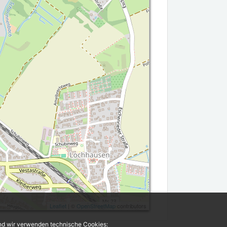
Leaflet
| ©
OpenStreetMap
contributors
und wir verwenden technische Cookies: