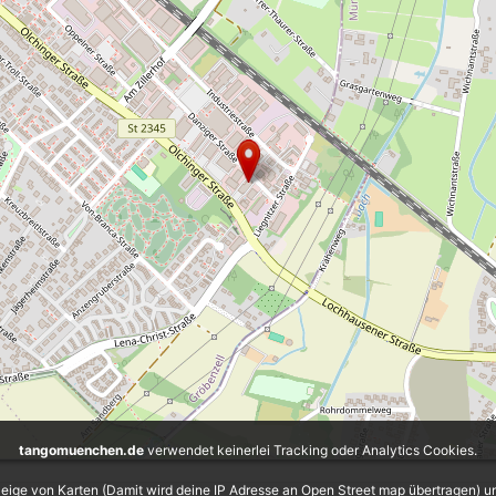
tangomuenchen.de
verwendet keinerlei Tracking oder Analytics Cookies.
eige von Karten (Damit wird deine IP Adresse an Open Street map übertragen) 