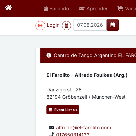
Bailando
Aprender
Vaca
>
Login
Centro de Tango Argentino EL FAR
El Farolito - Alfredo Foulkes (Arg.)
Danzigerstr. 28
82194
Gröbenzell / München-West
Event List >>
alfredo@el-farolito.com
017650314133