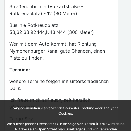
Straßenbahnlinie (Volkartstraße -
Rotkreuzplatz) - 12 (30 Meter)
Buslinie Rotkreuzplatz -
53,62,63,92,144,N43,N44 (300 Meter)
Wer mit dem Auto kommt, hat Richtung
Nymphenburger Kanal gute Chancen, einen
Platz zu finden.
Termine
:
weitere Termine folgen mit unterschiedlichen
DJ´s.
Ich freue mich auf euch, seit herzlich
willkommen.
tangomuenchen.de
verwendet keinerlei Tracking oder Analytics
Cookies.
Tango Soy
Wir nutzen jedoch OpenStreet zur Anzeige von Karten (Damit wird deine
IP Adresse an Open Street map übertragen) und wir verwenden