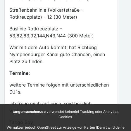
Straßenbahnlinie (Volkartstraße -
Rotkreuzplatz) - 12 (30 Meter)
Buslinie Rotkreuzplatz -
53,62,63,92,144,N43,N44 (300 Meter)
Wer mit dem Auto kommt, hat Richtung
Nymphenburger Kanal gute Chancen, einen
Platz zu finden.
Termine
:
weitere Termine folgen mit unterschiedlichen
DJ´s.
Ich freue mich auf euch, seid herzlich
willkommen.
tangomuenchen.de
verwendet keinerlei Tracking oder Analytics
Cookies.
Tango Soy
Wir nutzen jedoch OpenStreet zur Anzeige von Karten (Damit wird deine