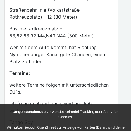
Straßenbahnlinie (Volkartstraße -
Rotkreuzplatz) - 12 (30 Meter)
Buslinie Rotkreuzplatz -
53,62,63,92,144,N43,N44 (300 Meter)
Wer mit dem Auto kommt, hat Richtung
Nymphenburger Kanal gute Chancen, einen
Platz zu finden.
Termine
:
weitere Termine folgen mit unterschiedlichen
DJ´s.
Ich freue mich auf euch, seid herzlich
willkommen.
tangomuenchen.de
verwendet keinerlei Tracking oder Analytics
Cookies.
Tango Soy
Wir nutzen jedoch OpenStreet zur Anzeige von Karten (Damit wird deine