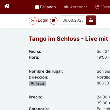
active
Bailando
Aprender
Vaca
>
Login
Tango im Schloss - Live mit 
Fecha:
Sun 24
Hora:
19:00 
Nombre del lugar:
Schlo
Dirección:
Nördli
80638
Route
Precio:
24.00 
39.00 
Categoría:
Bailan