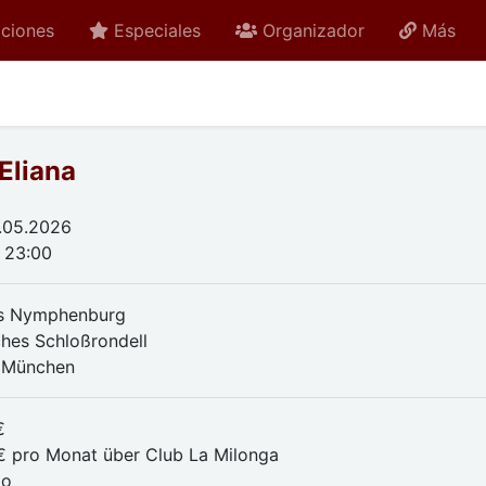
ciones
Especiales
Organizador
Más
Eliana
.05.2026
- 23:00
ss Nymphenburg
ches Schloßrondell
 München
€
€ pro Monat über Club La Milonga
do