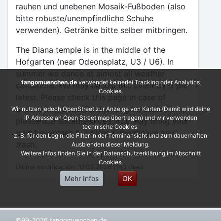
rauhen und unebenen Mosaik-Fußboden (also
bitte robuste/unempfindliche Schuhe
verwenden). Getränke bitte selber mitbringen.
The Diana temple is in the middle of the
Hofgarten (near Odeonsplatz, U3 / U6). In
summer we dance at almost all weather
tangomuenchen.de
verwendet keinerlei Tracking oder Analytics
conditions. We may cancel this event by 5 pm
Cookies.
latest. Please check this page in case of
uncertainty. Beautiful but rough mosaic floor,
Wir nutzen jedoch OpenStreet zur Anzeige von Karten (Damit wird deine
IP Adresse an Open Street map übertragen) und wir verwenden
please use suitable shoes. You may bring your
technische Cookies:
own beverages but please don't leave any
z. B. für den Login, die Filter in der Terminansicht und zum dauerhaften
trash.
Ausblenden dieser Meldung.
Weitere Infos finden Sie in der Datenschutzerklärung im Abschnitt
Cookies.
Última modificación: 17.03.2026 (143 dias)
Mehr Infos
OK
©99-2026 tangomuenchen.de