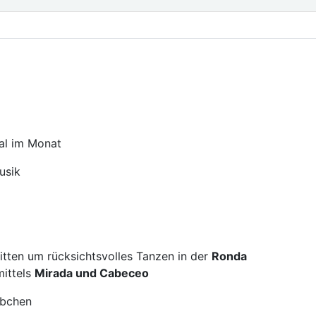
mal im Monat
usik
as
tten um rücksichtsvolles Tanzen in der
Ronda
ittels
Mirada und Cabeceo
rbchen