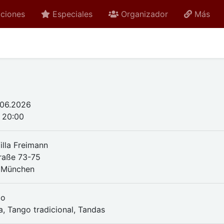
ciones
Especiales
Organizador
Más
.06.2026
- 20:00
illa Freimann
traße 73-75
 München
do
a, Tango tradicional, Tandas