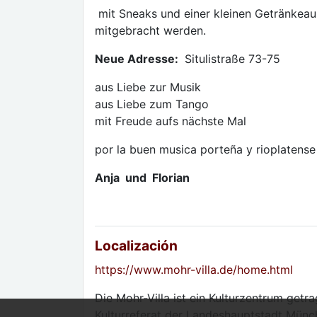
mit Sneaks und einer kleinen Getränkea
mitgebracht werden.
Neue Adresse:
Situlistraße 73-75
aus Liebe zur Musik
aus Liebe zum Tango
mit Freude aufs nächste Mal
por la buen musica porteña y rioplatense
Anja und Florian
Localización
https://www.mohr-villa.de/home.html
Die Mohr-Villa ist ein Kulturzentrum get
Kulturreferat der Landeshauptstadt Münc