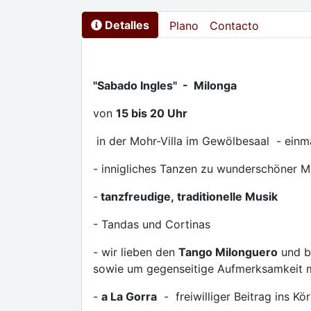
Detalles
Plano
Contacto
"Sabado Ingles" - Milonga
von
15 bis 20 Uhr
in der Mohr-Villa im Gewölbesaal - ein
- innigliches Tanzen zu wunderschöner M
-
tanzfreudige, traditionelle Musik
- Tandas und Cortin
- wir lieben den
Tango Milonguero
und bi
sowie um gegenseitige Aufmerksamkeit m
-
a La Gorra
- freiwilliger Beitrag ins Kö