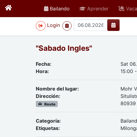
active
Bailando
Aprender
Vaca
>
Login
"Sabado Ingles"
Fecha:
Sat 06
Hora:
15:00 
Nombre del lugar:
Mohr V
Dirección:
Situlis
80939
Route
Categoría:
Bailan
Etiquetas:
Milong