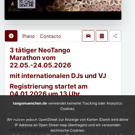
Plano
Contacto
3 tätiger NeoTango
Marathon vom
22.05.-24.05.2026
mit internationalen DJs und VJ
Registrierung startet am
04.01.2026 um 13 Uhr.
tangomuenchen.de
verwendet keinerlei Tracking oder Analytics
Cookies.
Localización
Wir nutzen jedoch OpenStreet zur Anzeige von Karten (Damit wird deine
IP Adresse an Open Street map übertragen) und wir verwenden
Veranstaltungsort:
technische Cookies: