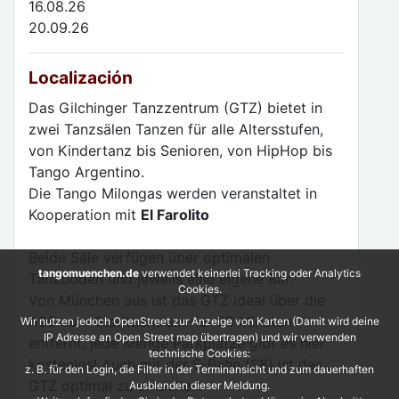
16.08.26
20.09.26
Localización
Das Gilchinger Tanzzentrum (GTZ) bietet in
zwei Tanzsälen Tanzen für alle Altersstufen,
von Kindertanz bis Senioren, von HipHop bis
Tango Argentino.
Die Tango Milongas werden veranstaltet in
Kooperation mit
El Farolito
Beide Säle verfügen über optimalen
tangomuenchen.de
verwendet keinerlei Tracking oder Analytics
Tanzboden und jeweils eine eigene Bar.
Cookies.
Von München aus ist das GTZ ideal über die
A96 vom Stadtzentrum nur 20 Minuten
Wir nutzen jedoch OpenStreet zur Anzeige von Karten (Damit wird deine
IP Adresse an Open Street map übertragen) und wir verwenden
entfernt, jede Menge Parkplätze gibt es hier
technische Cookies:
kostenlos! Auch mit der S-Bahn (S8) ist das
z. B. für den Login, die Filter in der Terminansicht und zum dauerhaften
GTZ optimal zu erreichen.
Ausblenden dieser Meldung.