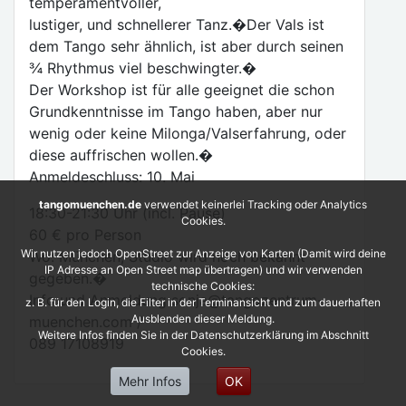
temperamentvoller,
lustiger, und schnellerer Tanz.�Der Vals ist
dem Tango sehr ähnlich, ist aber durch seinen
¾ Rhythmus viel beschwingter.�
Der Workshop ist für alle geeignet die schon
Grundkenntnisse im Tango haben, aber nur
wenig oder keine Milonga/Valserfahrung, oder
diese auffrischen wollen.�
Anmeldeschluss: 10. Mai
tangomuenchen.de
verwendet keinerlei Tracking oder Analytics
18:30-21:30 Uhr (incl. Pause)
Cookies.
60 € pro Person
Wir nutzen jedoch OpenStreet zur Anzeige von Karten (Damit wird deine
Wo: München, Studio wird noch bekannt
IP Adresse an Open Street map übertragen) und wir verwenden
gegeben.�
technische Cookies:
Info und Anmeldung sonja@tangozentrum-
z. B. für den Login, die Filter in der Terminansicht und zum dauerhaften
Ausblenden dieser Meldung.
muenchen.com /
Weitere Infos finden Sie in der Datenschutzerklärung im Abschnitt
089 17108919
Cookies.
Mehr Infos
OK