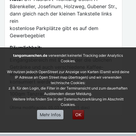
Bärenkeller, Josefinum, Holzweg, Gubener Str.,
dann gleich nach der kleinen Tankstelle links
rein
kostenlose Parkplätze gibt es auf dem
Gewerbegebiet
Räumlichkeit:
tangomuenchen.de
verwendet keinerlei Tracking oder Analytics
Eingangsbereich mit Bar, an der die üblichen
Cookies.
Getränke und auch verschiedene Kaffee-
Wir nutzen jedoch OpenStreet zur Anzeige von Karten (Damit wird deine
Richtungen können zu günstigen Preisen
IP Adresse an Open Street map übertragen) und wir verwenden
konsumiert werden können.
technische Cookies:
z. B. für den Login, die Filter in der Terminansicht und zum dauerhaften
100qm Tanzraum
Ausblenden dieser Meldung.
Weitere Infos finden Sie in der Datenschutzerklärung im Abschnitt
Cookies.
Última modificación: 05.03.2026 (155 dias)
Mehr Infos
OK