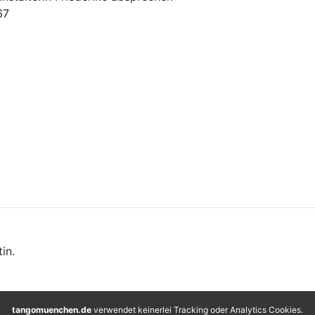
67
in.
tangomuenchen.de
verwendet keinerlei Tracking oder Analytics Cookies.