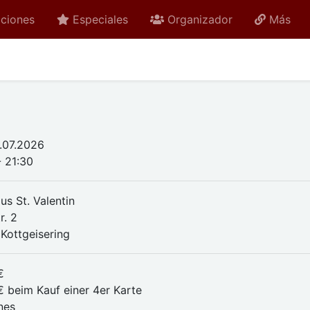
ciones
Especiales
Organizador
Más
.07.2026
- 21:30
us St. Valentin
r. 2
Kottgeisering
€
€ beim Kauf einer 4er Karte
nes