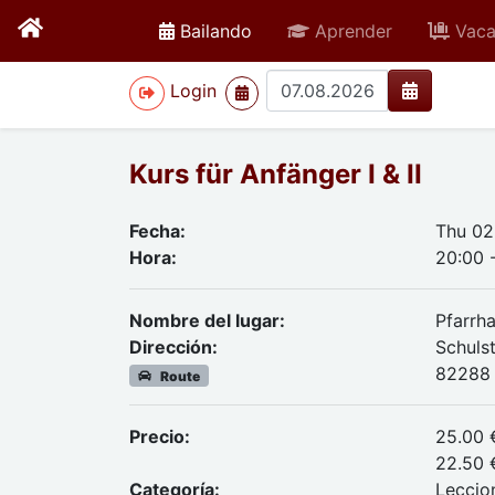
active
Bailando
Aprender
Vaca
>
Login
Kurs für Anfänger I & II
Fecha:
Thu 02
Hora:
20:00 
Nombre del lugar:
Pfarrha
Dirección:
Schulst
82288 
Route
Precio:
25.00 
22.50 
Categoría:
Leccio