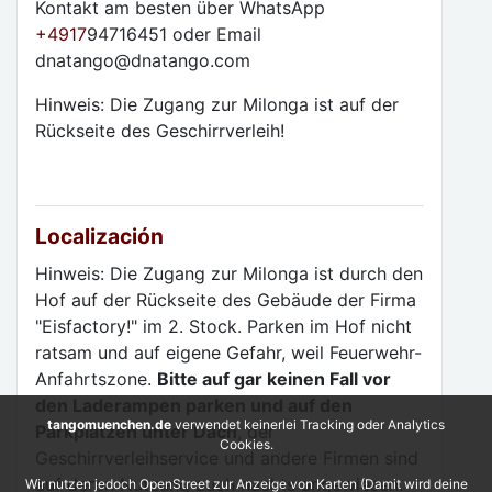
Kontakt am besten über WhatsApp
+4917
94716451 oder Email
dnatango@dnatango.com
Hinweis: Die Zugang zur Milonga ist auf der
Rückseite des Geschirrverleih!
Localización
Hinweis: Die Zugang zur Milonga ist durch den
Hof auf der Rückseite des Gebäude der Firma
"Eisfactory!" im 2. Stock. Parken im Hof nicht
ratsam und auf eigene Gefahr, weil Feuerwehr-
Anfahrtszone.
Bitte auf gar keinen Fall vor
den Laderampen parken und auf den
tangomuenchen.de
verwendet keinerlei Tracking oder Analytics
Parkplätzen unter Dach
, der
Cookies.
Geschirrverleihservice und andere Firmen sind
auf deren Nutzung auch nachts angewiesen.
Wir nutzen jedoch OpenStreet zur Anzeige von Karten (Damit wird deine