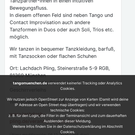
Tanzpartner*innen in einen intuitiven
Bewegungsfluss.
In diesem offenen Feld sind neben Tango und
Contact Improvisation auch andere
Tanzformen in Duos oder auch Soli, Trios etc.
möglich.
Wir tanzen in bequemer Tanzkleidung, barfuß,
mit Tanzsocken oder flachen Schuhen
Ort: Lachdach Pling, Steinerstraße 5-9 RGB,
81369 München
- Zugang auf der Rückseite des
tangomuenchen.de
verwendet keinerlei Tracking oder Analytics
Cookies.
Geschirrverleihs
Wir nutzen jedoch OpenStreet zur Anzeige von Karten (Damit wird deine
Wertschätzung: 25-35 €
IP Adresse an Open Street map übertragen) und wir verwenden
technische Cookies:
www.lachdach-
z. B. für den Login, die Filter in der Terminansicht und zum dauerhaften
pling.de/veranstaltungskalender
Ausblenden dieser Meldung.
Weitere Infos finden Sie in der Datenschutzerklärung im Abschnitt
Cookies.
Última modificación: 06.12.2025 (246 dias)