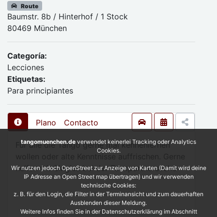
Route
Baumstr. 8b / Hinterhof / 1 Stock
80469 München
Categoría:
Lecciones
Etiquetas:
Para principiantes
Plano
Contacto
tangomuenchen.de
verwendet keinerlei Tracking oder Analytics
Für alle die Tango gerne mal kennenlernen
Cookies.
wollen oder alte Kenntnisse auffrischen. Gerne
helfen wir Singles bei der Tanzpartnersuche
Wir nutzen jedoch OpenStreet zur Anzeige von Karten (Damit wird deine
IP Adresse an Open Street map übertragen) und wir verwenden
technische Cookies:
z. B. für den Login, die Filter in der Terminansicht und zum dauerhaften
Ausblenden dieser Meldung.
Weitere Infos finden Sie in der Datenschutzerklärung im Abschnitt