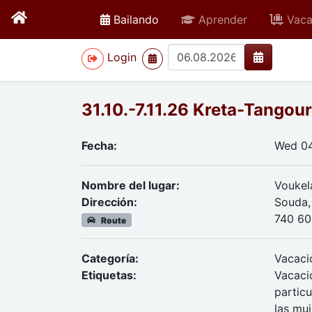
active
Bailando
Aprender
Vaca
>
Login
31.10.-7.11.26 Kreta-Tangou
Fecha:
Wed 04
Nombre del lugar:
Voukel
Dirección:
Souda,
740 60
Route
Categoría:
Vacaci
Etiquetas:
Vacacio
partic
las mu