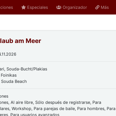
ciones
Especiales
Organizador
Más
rlaub am Meer
.11.2026
ari, Souda-Bucht/Plakias
 Foinikas
 Souda Beach
ones
nes, Al aire libre, Sólo después de registrarse, Para
ulares, Workshop, Para parejas de baile, Para hombres, Para
jeres, Para usuarios avanzados