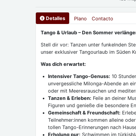
Detalles
Plano
Contacto
Tango & Urlaub – Den Sommer verlänger
Stell dir vor: Tanzen unter funkelnden Ste
unser exklusiver Tangourlaub im Süden Kr
Was dich erwartet:
Intensiver Tango-Genuss:
10 Stunden
unvergessliche Milonga-Abende an ei
oder mit Meeresrauschen und mediter
Tanzen & Erleben:
Feile an deiner Mu
Figuren und genieße die besondere En
Gemeinschaft & Freundschaft:
Erlebe
Teilnehmer:innen kommen alleine ode
tollen Tango-Erinnerungen nach Hause
Erholung pur:
Schwimmen im türkisbla