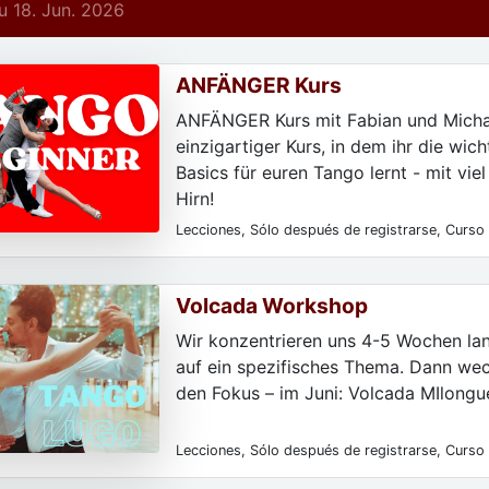
 18. Jun. 2026
ANFÄNGER Kurs
ANFÄNGER Kurs mit Fabian und Michae
einzigartiger Kurs, in dem ihr die wich
Basics für euren Tango lernt - mit vie
Hirn!
Lecciones, Sólo después de registrarse, Curso 
parejas de baile, Para hombres, Para las mujere
particulares, Para principiantes
Volcada Workshop
Wir konzentrieren uns 4-5 Wochen lan
auf ein spezifisches Thema. Dann wec
den Fokus – im Juni: Volcada MIlongu
Lecciones, Sólo después de registrarse, Curso 
parejas de baile, Para hombres, Para las mujere