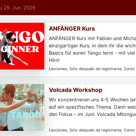
 25. Jun. 2026
ANFÄNGER Kurs
ANFÄNGER Kurs mit Fabian und Michae
einzigartiger Kurs, in dem ihr die wich
Basics für euren Tango lernt - mit vie
Hirn!
Lecciones, Sólo después de registrarse, Curso 
parejas de baile, Para hombres, Para las mujere
particulares, Para principiantes
Volcada Workshop
Wir konzentrieren uns 4-5 Wochen lan
auf ein spezifisches Thema. Dann wec
den Fokus – im Juni: Volcada MIlongu
Lecciones, Sólo después de registrarse, Curso 
parejas de baile, Para hombres, Para las mujere