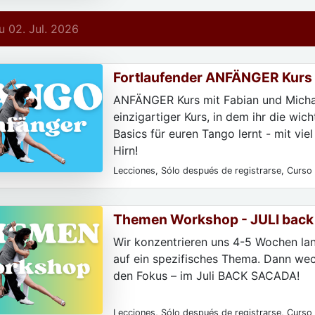
particulares, Para principiantes
 02. Jul. 2026
Fortlaufender ANFÄNGER Kurs
ANFÄNGER Kurs mit Fabian und Michae
einzigartiger Kurs, in dem ihr die wich
Basics für euren Tango lernt - mit vie
Hirn!
Lecciones, Sólo después de registrarse, Curso 
parejas de baile, Para hombres, Para las mujere
particulares, Para principiantes
Themen Workshop - JULI back
Wir konzentrieren uns 4-5 Wochen lan
auf ein spezifisches Thema. Dann wec
den Fokus – im Juli BACK SACADA!
Lecciones, Sólo después de registrarse, Curso 