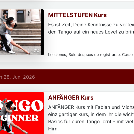
particulares, Para principiantes
MITTELSTUFEN Kurs
Es ist Zeit, Deine Kenntnisse zu verfe
den Tango auf ein neues Level zu bri
Lecciones, Sólo después de registrarse, Curso 
parejas de baile, Para hombres, Para las mujere
particulares, Para principiantes
 28. Jun. 2026
ANFÄNGER Kurs
ANFÄNGER Kurs mit Fabian und Michae
einzigartiger Kurs, in dem ihr die wich
Basics für euren Tango lernt - mit vie
Hirn!