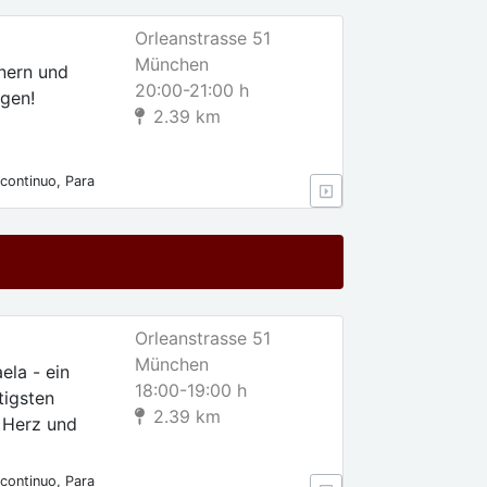
Orleanstrasse 51
München
inern und
20:00-21:00 h
ngen!
2.39 km
continuo, Para
s, Para
Orleanstrasse 51
München
la - ein
18:00-19:00 h
tigsten
2.39 km
l Herz und
continuo, Para