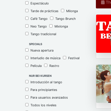
Thu
Espectáculo
Tarde de prácticas
Milonga
Café Tango
Tango Brunch
Neo Tango
Mixlonga
Tango tradicional
SPECIALS
Nueva apertura
Interludio de música
Festival
Película
Rastro
NUR BEI KURSEN
Introducción al tango
Para principiantes
Para usuarios avanzados
Todos los niveles