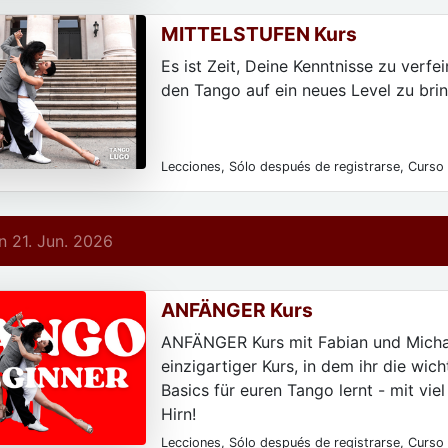
particulares, Para principiantes
MITTELSTUFEN Kurs
Es ist Zeit, Deine Kenntnisse zu verfe
den Tango auf ein neues Level zu bri
Lecciones, Sólo después de registrarse, Curso 
parejas de baile, Para hombres, Para las mujere
particulares, Para principiantes
 21. Jun. 2026
ANFÄNGER Kurs
ANFÄNGER Kurs mit Fabian und Michae
einzigartiger Kurs, in dem ihr die wich
Basics für euren Tango lernt - mit vie
Hirn!
Lecciones, Sólo después de registrarse, Curso 