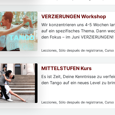
parejas de baile, Para hombres, Para las mujere
particulares, Para principiantes
VERZIERUNGEN Workshop
Wir konzentrieren uns 4-5 Wochen lan
auf ein spezifisches Thema. Dann wec
den Fokus – im Juni VERZIERUNGEN!
Lecciones, Sólo después de registrarse, Curso 
parejas de baile, Para hombres, Para las mujere
particulares, Para principiantes
MITTELSTUFEN Kurs
Es ist Zeit, Deine Kenntnisse zu verfe
den Tango auf ein neues Level zu bri
Lecciones, Sólo después de registrarse, Curso 
parejas de baile, Para hombres, Para las mujere
particulares, Para principiantes