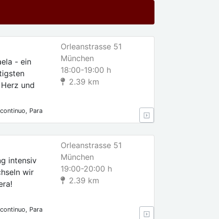
Orleanstrasse 51
München
la - ein
18:00-19:00 h
tigsten
2.39 km
l Herz und
continuo, Para
s, Para
Orleanstrasse 51
München
g intensiv
19:00-20:00 h
hseln wir
2.39 km
era!
continuo, Para
s, Para