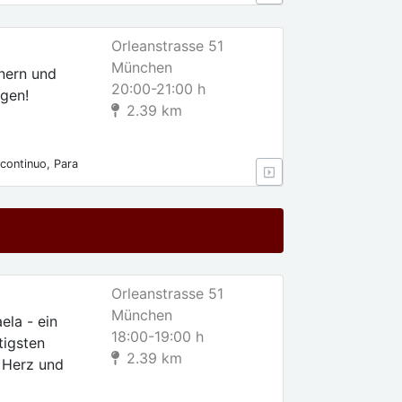
Orleanstrasse 51
München
inern und
20:00-21:00 h
ngen!
2.39 km
continuo, Para
s, Para
Orleanstrasse 51
München
la - ein
18:00-19:00 h
tigsten
2.39 km
l Herz und