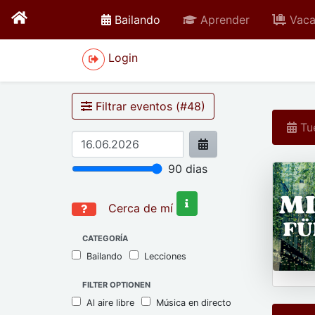
active
Bailando
Aprender
Vaca
Login
Filtrar eventos (#
48
)
Tue
90
dias
Cerca de mí
CATEGORÍA
Bailando
Lecciones
FILTER OPTIONEN
Al aire libre
Música en directo