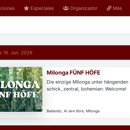
ciones
Especiales
Organizador
Más
 16. Jun. 2026
Milonga FÜNF HÖFE
Die einzige MIlonga unter hängenden 
schick, zentral, bohemian: Welcome!
Bailando, Al aire libre, Milonga