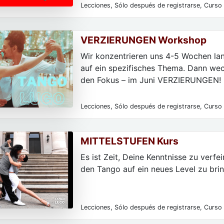
Lecciones, Sólo después de registrarse, Curso 
parejas de baile, Para hombres, Para las mujere
particulares, Para principiantes
VERZIERUNGEN Workshop
Wir konzentrieren uns 4-5 Wochen lan
auf ein spezifisches Thema. Dann wec
den Fokus – im Juni VERZIERUNGEN!
Lecciones, Sólo después de registrarse, Curso 
parejas de baile, Para hombres, Para las mujere
particulares, Para principiantes
MITTELSTUFEN Kurs
Es ist Zeit, Deine Kenntnisse zu verfe
den Tango auf ein neues Level zu bri
Lecciones, Sólo después de registrarse, Curso 
parejas de baile, Para hombres, Para las mujere