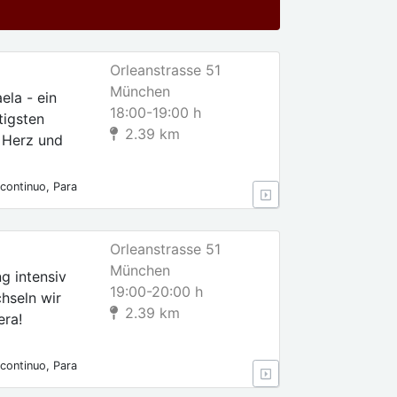
Orleanstrasse 51
München
la - ein
18:00-19:00 h
tigsten
2.39 km
l Herz und
continuo, Para
s, Para
Orleanstrasse 51
München
g intensiv
19:00-20:00 h
hseln wir
2.39 km
era!
continuo, Para
s, Para