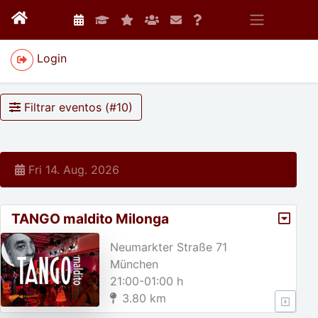
Login
Filtrar eventos (#
10
)
Fri 14. Aug. 2026
TANGO maldito Milonga
Neumarkter Straße 71
München
21:00-01:00 h
3.80 km