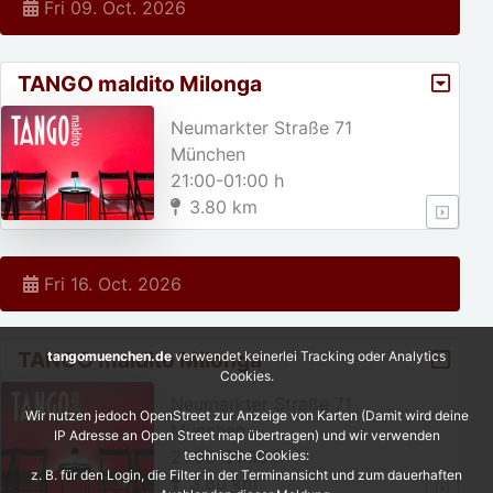
Fri 09. Oct. 2026
TANGO maldito Milonga
Neumarkter Straße 71
München
21:00-01:00 h
3.80 km
Fri 16. Oct. 2026
TANGO maldito Milonga
tangomuenchen.de
verwendet keinerlei Tracking oder Analytics
Cookies.
Neumarkter Straße 71
Wir nutzen jedoch OpenStreet zur Anzeige von Karten (Damit wird deine
München
IP Adresse an Open Street map übertragen) und wir verwenden
21:00-01:00 h
technische Cookies:
z. B. für den Login, die Filter in der Terminansicht und zum dauerhaften
3.80 km