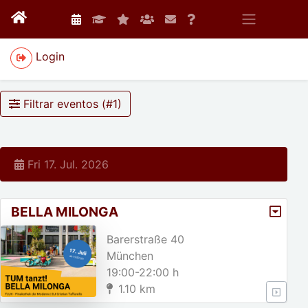
Login
Filtrar eventos (#
1
)
Fri 17. Jul. 2026
BELLA MILONGA
Barerstraße 40
München
19:00-22:00 h
1.10 km