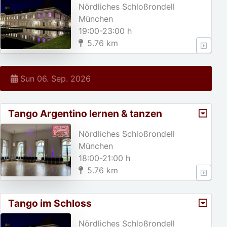
Nördliches Schloßrondell
München
19:00-23:00 h
5.76 km
Sun 06. Sep. 2026
Tango Argentino lernen & tanzen
Nördliches Schloßrondell
München
18:00-21:00 h
5.76 km
Tango im Schloss
Nördliches Schloßrondell