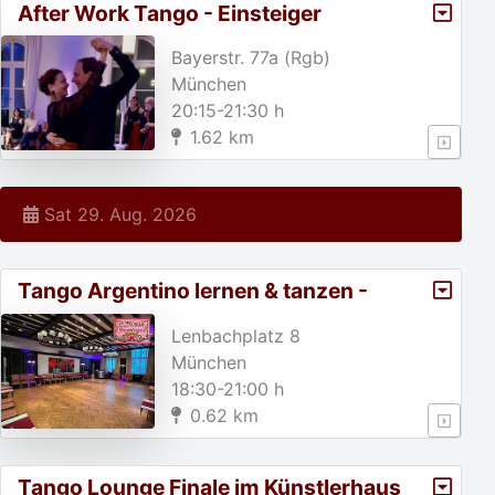
After Work Tango - Einsteiger
Bayerstr. 77a (Rgb)
München
20:15-21:30 h
1.62 km
Sat 29. Aug. 2026
Tango Argentino lernen & tanzen -
Special
Lenbachplatz 8
München
18:30-21:00 h
0.62 km
Tango Lounge Finale im Künstlerhaus