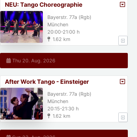
NEU: Tango Choreographie
(Mittelstufe)
Bayerstr. 77a (Rgb)
München
20:00-21:00 h
1.62 km
Thu 20. Aug. 2026
After Work Tango - Einsteiger
Bayerstr. 77a (Rgb)
München
20:15-21:30 h
1.62 km