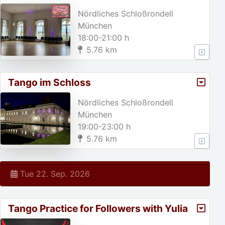
Nördliches Schloßrondell
München
18:00-21:00 h
5.76 km
Tango im Schloss
Nördliches Schloßrondell
München
19:00-23:00 h
5.76 km
Tue 22. Sep. 2026
Tango Practice for Followers with Yulia