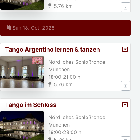
5.76 km
Sun 18. Oct. 2026
Tango Argentino lernen & tanzen
Nördliches Schloßrondell
München
18:00-21:00 h
5.76 km
Tango im Schloss
Nördliches Schloßrondell
München
19:00-23:00 h
5.76 km