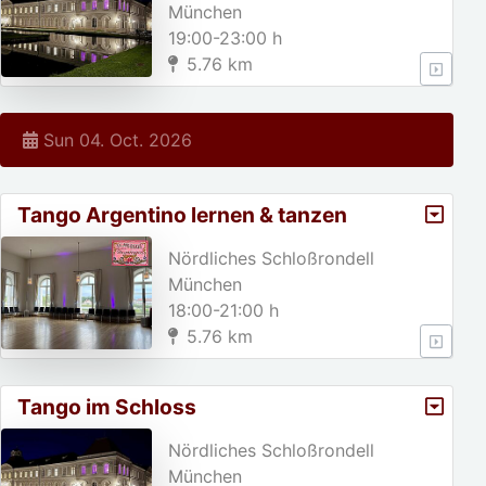
München
19:00-23:00 h
5.76 km
Sun 04. Oct. 2026
Tango Argentino lernen & tanzen
Nördliches Schloßrondell
München
18:00-21:00 h
5.76 km
Tango im Schloss
Nördliches Schloßrondell
München