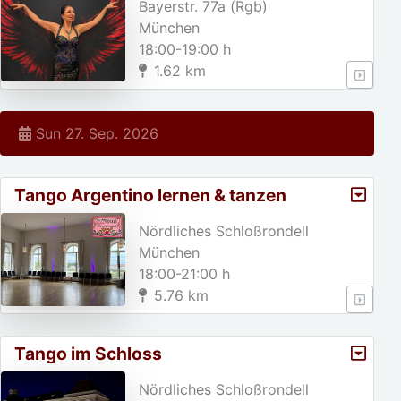
Bayerstr. 77a (Rgb)
München
18:00-19:00 h
1.62 km
Sun 27. Sep. 2026
Tango Argentino lernen & tanzen
Nördliches Schloßrondell
München
18:00-21:00 h
5.76 km
Tango im Schloss
Nördliches Schloßrondell