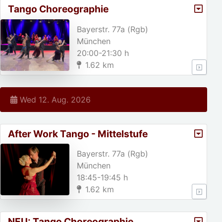
Tango Choreographie
(Fortgeschrittene)
Bayerstr. 77a (Rgb)
München
20:00-21:30 h
1.62 km
Wed 12. Aug. 2026
After Work Tango - Mittelstufe
Bayerstr. 77a (Rgb)
München
18:45-19:45 h
1.62 km
NEU: Tango Choreographie