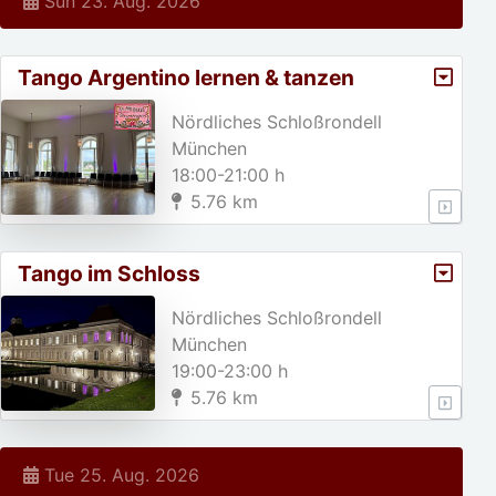
Sun 23. Aug. 2026
Tango Argentino lernen & tanzen
Nördliches Schloßrondell
München
18:00-21:00 h
5.76 km
Tango im Schloss
Nördliches Schloßrondell
München
19:00-23:00 h
5.76 km
Tue 25. Aug. 2026