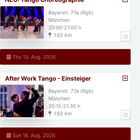
(Mittelstufe)
Bayerstr. 77a (Rgb)
München
20:00-21:00 h
1.62 km
Thu 13. Aug. 2026
After Work Tango - Einsteiger
Bayerstr. 77a (Rgb)
München
20:15-21:30 h
1.62 km
Sun 16. Aug. 2026