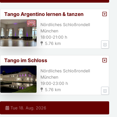
Tango Argentino lernen & tanzen
Nördliches Schloßrondell
München
18:00-21:00 h
5.76 km
Tango im Schloss
Nördliches Schloßrondell
München
19:00-23:00 h
5.76 km
Tue 18. Aug. 2026