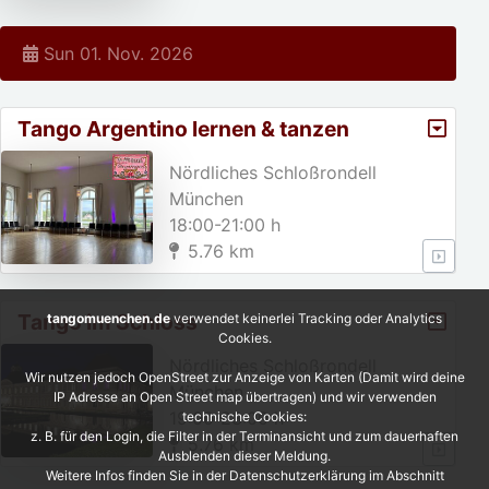
Sun 01. Nov. 2026
Tango Argentino lernen & tanzen
Nördliches Schloßrondell
München
18:00-21:00 h
5.76 km
Tango im Schloss
tangomuenchen.de
verwendet keinerlei Tracking oder Analytics
Cookies.
Nördliches Schloßrondell
Wir nutzen jedoch OpenStreet zur Anzeige von Karten (Damit wird deine
München
IP Adresse an Open Street map übertragen) und wir verwenden
19:00-23:00 h
technische Cookies:
z. B. für den Login, die Filter in der Terminansicht und zum dauerhaften
5.76 km
Ausblenden dieser Meldung.
Weitere Infos finden Sie in der Datenschutzerklärung im Abschnitt