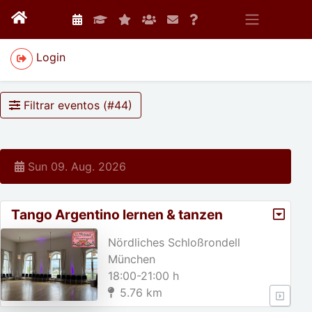
Login
Filtrar eventos (#
44
)
Sun 09. Aug. 2026
Tango Argentino lernen & tanzen
Nördliches Schloßrondell
München
18:00-21:00 h
5.76 km