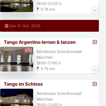
19:00-23:00 h
5.76 km
Sun 11. Oct. 2026
Tango Argentino lernen & tanzen
Nördliches Schloßrondell
München
18:00-21:00 h
5.76 km
Tango im Schloss
Nördliches Schloßrondell
München
19:00-23:00 h