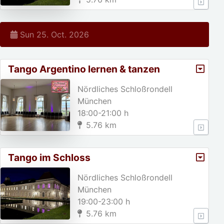
Sun 25. Oct. 2026
Tango Argentino lernen & tanzen
Nördliches Schloßrondell
München
18:00-21:00 h
5.76 km
Tango im Schloss
Nördliches Schloßrondell
München
19:00-23:00 h
5.76 km