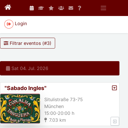
Login
Filtrar eventos (#
3
)
Sat 04. Jul. 2026
"Sabado Ingles"
Situlistraße 73-75
München
15:00-20:00 h
7.03 km