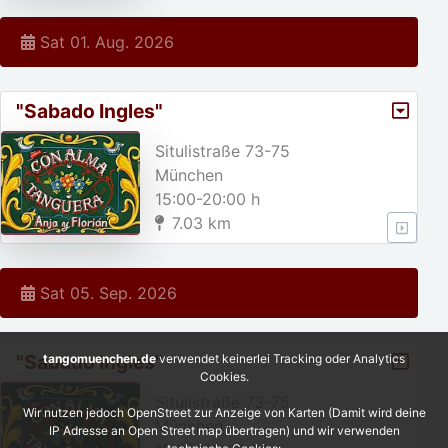
Sat 01. Aug. 2026
"Sabado Ingles"
Situlistraße 73-75
München
15:00-20:00 h
7.03 km
Sat 05. Sep. 2026
"Sabado Ingles"
tangomuenchen.de
verwendet keinerlei Tracking oder Analytics
Cookies.
Situlistraße 73-75
Wir nutzen jedoch OpenStreet zur Anzeige von Karten (Damit wird deine
München
IP Adresse an Open Street map übertragen) und wir verwenden