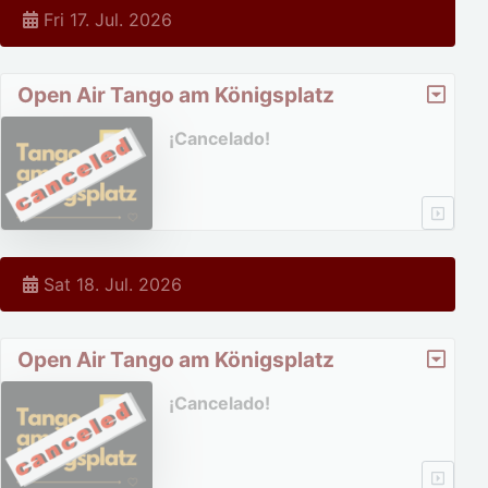
Fri 17. Jul. 2026
Open Air Tango am Königsplatz
¡Cancelado!
Sat 18. Jul. 2026
Open Air Tango am Königsplatz
¡Cancelado!