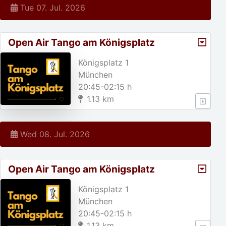
Tue 07. Jul. 2026
Open Air Tango am Königsplatz
Königsplatz 1
München
20:45-02:15 h
1.13 km
Wed 08. Jul. 2026
Open Air Tango am Königsplatz
Königsplatz 1
München
20:45-02:15 h
1.13 km