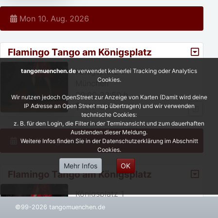
Mon 10. Aug. 2026
Flamingo Tango am Königsplatz
Königsplatz 1
tangomuenchen.de
verwendet keinerlei Tracking oder Analytics
Cookies.
München
20:00-23:59 h
Wir nutzen jedoch OpenStreet zur Anzeige von Karten (Damit wird deine
1.13 km
IP Adresse an Open Street map übertragen) und wir verwenden
technische Cookies:
z. B. für den Login, die Filter in der Terminansicht und zum dauerhaften
Ausblenden dieser Meldung.
Tue 11. Aug. 2026
Weitere Infos finden Sie in der Datenschutzerklärung im Abschnitt
Cookies.
Mehr Infos
OK
Flamingo Tango am Königsplatz
Königsplatz 1
München
©99-2026 tangomuenchen.de
20:00-23:59 h