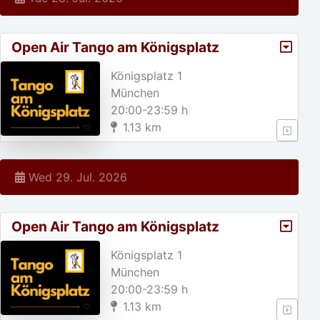
Open Air Tango am Königsplatz
Königsplatz 1
München
20:00-23:59 h
1.13 km
Wed 29. Jul. 2026
Open Air Tango am Königsplatz
Königsplatz 1
München
20:00-23:59 h
1.13 km