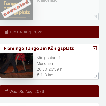
¡Cancelado!
Tue 04. Aug. 2026
Flamingo Tango am Königsplatz
Königsplatz 1
München
20:00-23:59 h
1.13 km
Wed 05. Aug. 2026