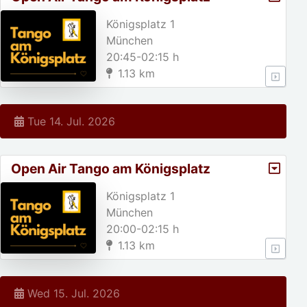
Königsplatz 1
München
20:45-02:15 h
1.13 km
Tue 14. Jul. 2026
Open Air Tango am Königsplatz
Königsplatz 1
München
20:00-02:15 h
1.13 km
Wed 15. Jul. 2026