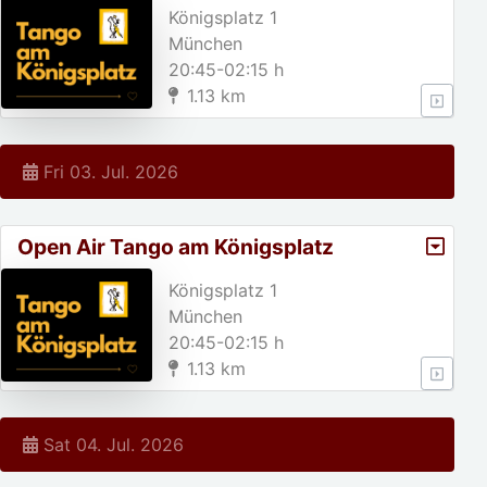
Königsplatz 1
München
20:45-02:15 h
1.13 km
Fri 03. Jul. 2026
Open Air Tango am Königsplatz
Königsplatz 1
München
20:45-02:15 h
1.13 km
Sat 04. Jul. 2026