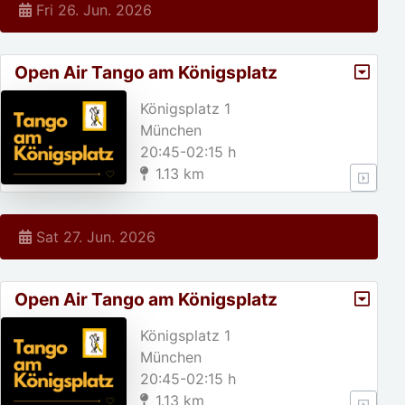
Fri 26. Jun. 2026
Open Air Tango am Königsplatz
Königsplatz 1
München
20:45-02:15 h
1.13 km
Sat 27. Jun. 2026
Open Air Tango am Königsplatz
Königsplatz 1
München
20:45-02:15 h
1.13 km