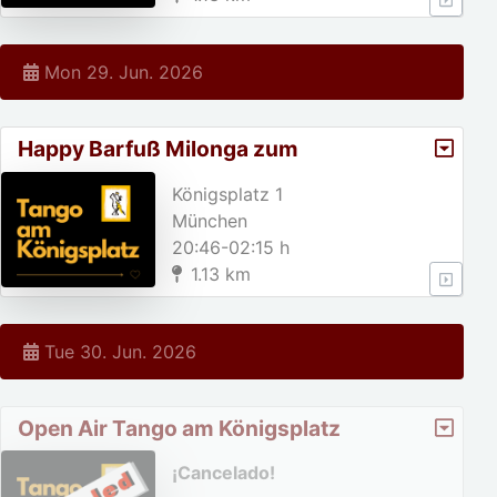
Mon 29. Jun. 2026
Happy Barfuß Milonga zum
sommerregen am Königsplatz
Königsplatz 1
München
20:46-02:15 h
1.13 km
Tue 30. Jun. 2026
Open Air Tango am Königsplatz
¡Cancelado!