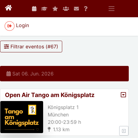
Login
Filtrar eventos (#
67
)
Sat 06. Jun. 2026
Open Air Tango am Königsplatz
Königsplatz 1
München
20:00-23:59 h
1.13 km