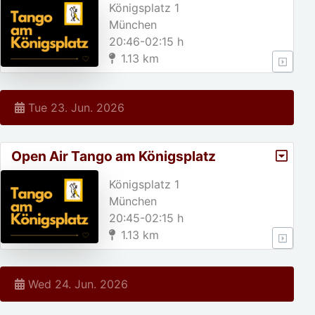
Königsplatz 1
München
20:46-02:15 h
1.13 km
Tue 23. Jun. 2026
Open Air Tango am Königsplatz
Königsplatz 1
München
20:45-02:15 h
1.13 km
Wed 24. Jun. 2026