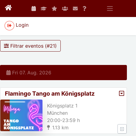
Login
Filtrar eventos (#
21
)
Fri 07. Aug. 2026
Flamingo Tango am Königsplatz
Königsplatz 1
München
20:00-23:59 h
1.13 km