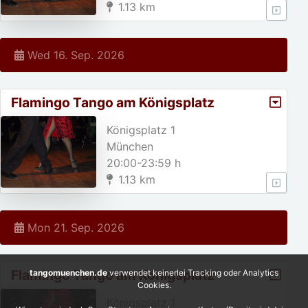
1.13 km
Wed 16. Sep. 2026
Flamingo Tango am Königsplatz
Königsplatz 1
München
20:00-23:59 h
1.13 km
Mon 21. Sep. 2026
Flamingo Tango am Königsplatz
tangomuenchen.de
verwendet keinerlei Tracking oder Analytics
Cookies.
Königsplatz 1