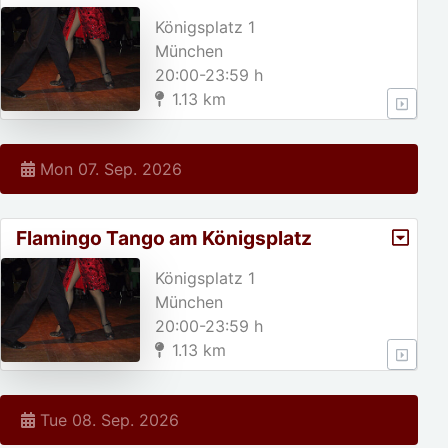
Königsplatz 1
München
20:00-23:59 h
1.13 km
Mon 07. Sep. 2026
Flamingo Tango am Königsplatz
Königsplatz 1
München
20:00-23:59 h
1.13 km
Tue 08. Sep. 2026