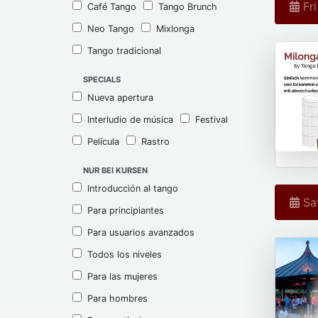
Fri
Café Tango
Tango Brunch
Neo Tango
Mixlonga
Tango tradicional
SPECIALS
Nueva apertura
Interludio de música
Festival
Película
Rastro
NUR BEI KURSEN
Introducción al tango
Sat
Para principiantes
Para usuarios avanzados
Todos los niveles
Para las mujeres
Para hombres