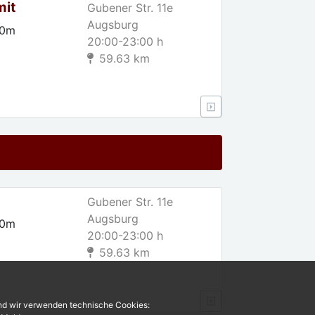
mit
Gubener Str. 11e
Augsburg
00m
20:00-23:00 h
59.63 km
Gubener Str. 11e
Augsburg
00m
20:00-23:00 h
59.63 km
und wir verwenden technische Cookies: