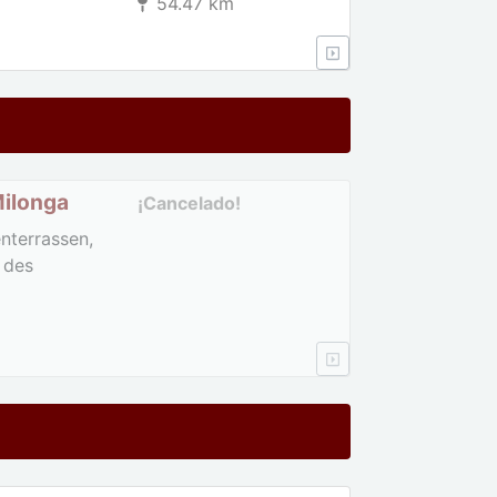
54.47 km
Milonga
¡Cancelado!
terrassen,
 des