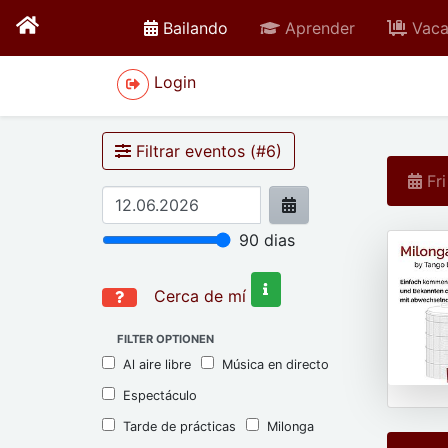
active
Bailando
Aprender
Vaca
Login
Filtrar eventos (#
6
)
Fri
90
dias
Cerca de mí
FILTER OPTIONEN
Al aire libre
Música en directo
Espectáculo
Tarde de prácticas
Milonga