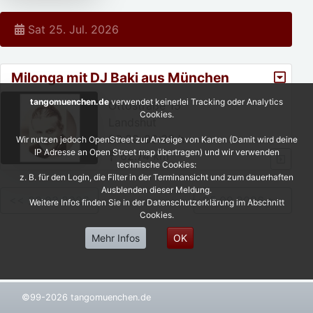
Sat 25. Jul. 2026
Milonga mit DJ Baki aus München
tangomuenchen.de
verwendet keinerlei Tracking oder Analytics
Ottostraße 15
Cookies.
Landshut
20:30-00:30 h
Wir nutzen jedoch OpenStreet zur Anzeige von Karten (Damit wird deine
IP Adresse an Open Street map übertragen) und wir verwenden
62.74 km
technische Cookies:
z. B. für den Login, die Filter in der Terminansicht und zum dauerhaften
Ausblenden dieser Meldung.
<< 29.03.2026
25.09.2026 >>
Weitere Infos finden Sie in der Datenschutzerklärung im Abschnitt
Cookies.
Mehr Infos
OK
©99-2026 tangomuenchen.de