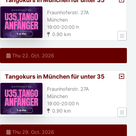
Tangokurs in München für unter 35
jährige!
Fraunhoferstr. 27A
München
19:00-20:00 h
0.90 km
Thu 22. Oct. 2026
Tangokurs in München für unter 35
jährige!
Fraunhoferstr. 27A
München
19:00-20:00 h
0.90 km
Thu 29. Oct. 2026