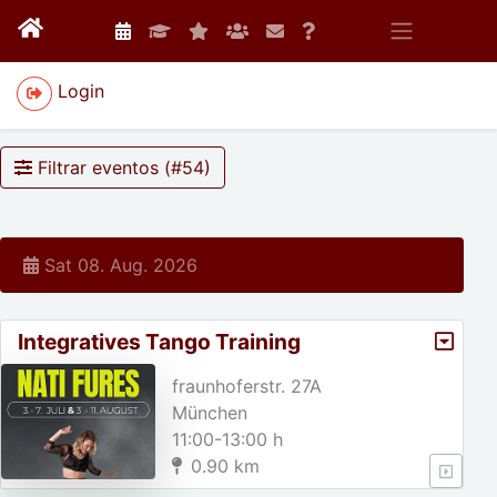
Login
Filtrar eventos (#
54
)
Sat 08. Aug. 2026
Integratives Tango Training
fraunhoferstr. 27A
München
11:00-13:00 h
0.90 km