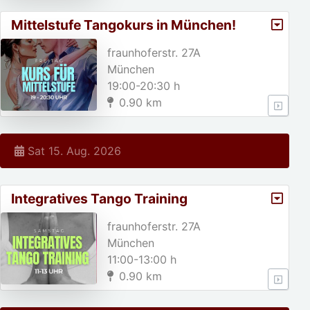
Mittelstufe Tangokurs in München!
fraunhoferstr. 27A
München
19:00-20:30 h
0.90 km
Sat 15. Aug. 2026
Integratives Tango Training
fraunhoferstr. 27A
München
11:00-13:00 h
0.90 km