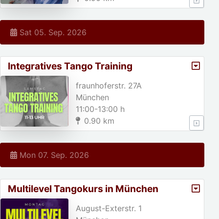
Sat 05. Sep. 2026
Integratives Tango Training
fraunhoferstr. 27A
München
11:00-13:00 h
0.90 km
Mon 07. Sep. 2026
Multilevel Tangokurs in München
August-Exterstr. 1