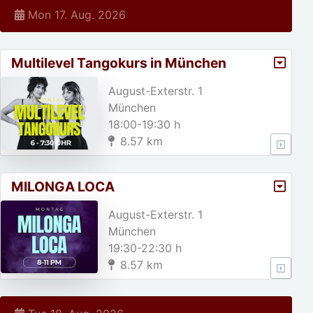
Mon 17. Aug. 2026
Multilevel Tangokurs in München
August-Exterstr. 1
München
18:00-19:30 h
8.57 km
MILONGA LOCA
August-Exterstr. 1
München
19:30-22:30 h
8.57 km