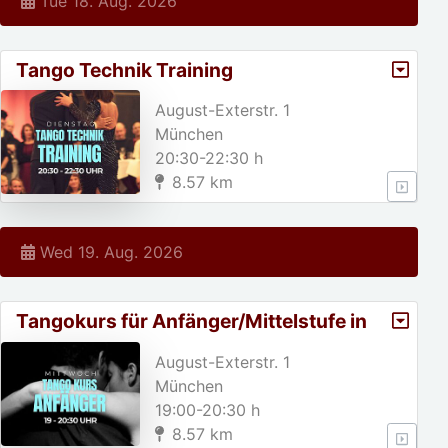
Tue 18. Aug. 2026
Tango Technik Training
August-Exterstr. 1
München
20:30-22:30 h
8.57 km
Wed 19. Aug. 2026
Tangokurs für Anfänger/Mittelstufe in
München
August-Exterstr. 1
München
19:00-20:30 h
8.57 km