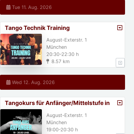
Tue 11. Aug. 2026
Tango Technik Training
August-Exterstr. 1
München
20:30-22:30 h
8.57 km
Wed 12. Aug. 2026
Tangokurs für Anfänger/Mittelstufe in
München
August-Exterstr. 1
München
19:00-20:30 h