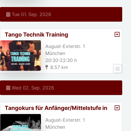
Tue 01. Sep. 2026
Tango Technik Training
August-Exterstr. 1
München
20:30-22:30 h
8.57 km
Wed 02. Sep. 2026
Tangokurs für Anfänger/Mittelstufe in
München
August-Exterstr. 1
München