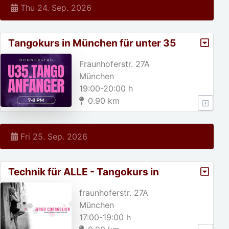
Thu 24. Sep. 2026
Tangokurs in München für unter 35
jährige!
Fraunhoferstr. 27A
München
19:00-20:00 h
0.90 km
Fri 25. Sep. 2026
Technik für ALLE - Tangokurs in
München
fraunhoferstr. 27A
München
17:00-19:00 h