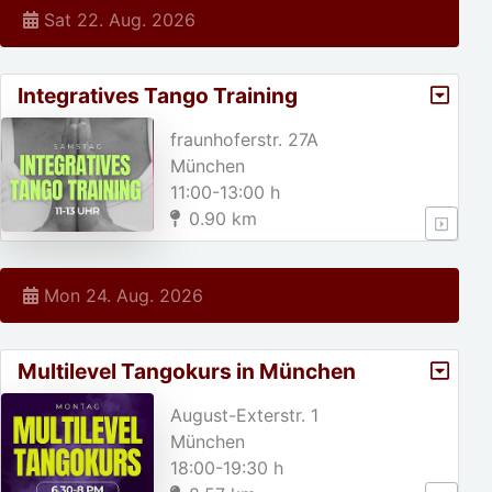
Sat 22. Aug. 2026
Integratives Tango Training
fraunhoferstr. 27A
München
11:00-13:00 h
0.90 km
Mon 24. Aug. 2026
Multilevel Tangokurs in München
August-Exterstr. 1
München
18:00-19:30 h