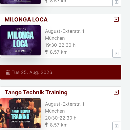
8.57 km
MILONGA LOCA
August-Exterstr. 1
München
19:30-22:30 h
8.57 km
Tue 25. Aug. 2026
Tango Technik Training
August-Exterstr. 1
München
20:30-22:30 h
8.57 km