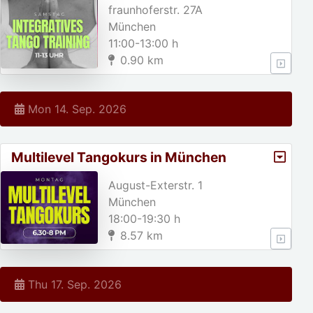
fraunhoferstr. 27A
München
11:00-13:00 h
0.90 km
Mon 14. Sep. 2026
Multilevel Tangokurs in München
August-Exterstr. 1
München
18:00-19:30 h
8.57 km
Thu 17. Sep. 2026