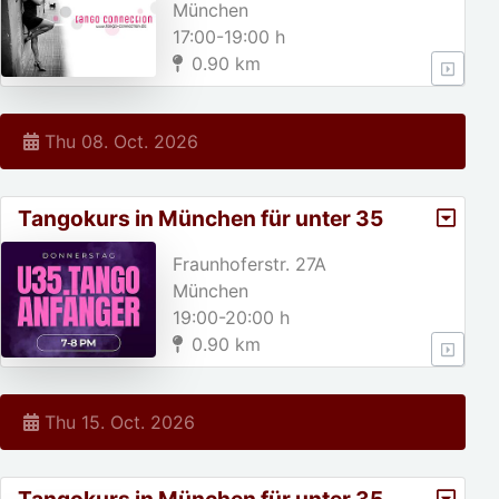
München
17:00-19:00 h
0.90 km
Thu 08. Oct. 2026
Tangokurs in München für unter 35
jährige!
Fraunhoferstr. 27A
München
19:00-20:00 h
0.90 km
Thu 15. Oct. 2026