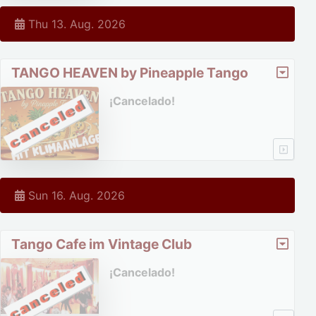
Thu 13. Aug. 2026
TANGO HEAVEN by Pineapple Tango
¡Cancelado!
Sun 16. Aug. 2026
Tango Cafe im Vintage Club
¡Cancelado!