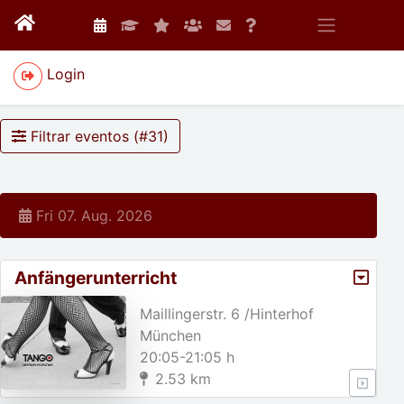
Login
Filtrar eventos (#
31
)
Fri 07. Aug. 2026
Anfängerunterricht
Maillingerstr. 6 /Hinterhof
München
20:05-21:05 h
2.53 km