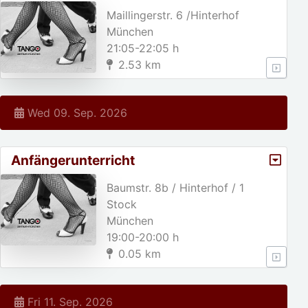
Maillingerstr. 6 /Hinterhof
München
21:05-22:05 h
2.53 km
Wed 09. Sep. 2026
Anfängerunterricht
Baumstr. 8b / Hinterhof / 1
Stock
München
19:00-20:00 h
0.05 km
Fri 11. Sep. 2026