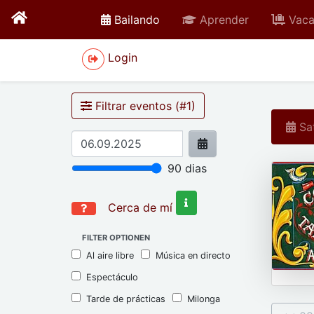
active
Bailando
Aprender
Vaca
Login
Filtrar eventos (#
1
)
Sat
90
dias
Cerca de mí
FILTER OPTIONEN
Al aire libre
Música en directo
Espectáculo
Tarde de prácticas
Milonga