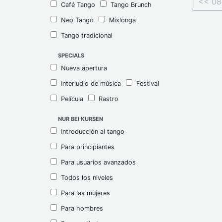
<< 08
Café Tango
Tango Brunch
Neo Tango
Mixlonga
Tango tradicional
SPECIALS
Nueva apertura
Interludio de música
Festival
Película
Rastro
NUR BEI KURSEN
Introducción al tango
Para principiantes
Para usuarios avanzados
Todos los niveles
Para las mujeres
Para hombres