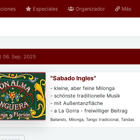
ciones
Especiales
Organizador
Más
 06. Sep. 2025
"Sabado Ingles"
- kleine, aber feine Milonga
- schönste traditionelle Musik
- mit Außentanzfläche
- a La Gorra - freiwilliger Beitrag
Bailando, Milonga, Tango tradicional, Tandas